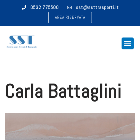
0532 775500
sst@ssttrasporti.it
Vai
AREA RISERVATA
al
contenuto
Carla Battaglini