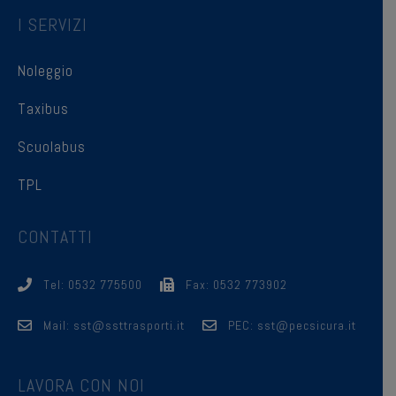
I SERVIZI
Noleggio
Taxibus
Scuolabus
TPL
CONTATTI
Tel: 0532 775500
Fax: 0532 773902
Mail: sst@ssttrasporti.it
PEC: sst@pecsicura.it
LAVORA CON NOI