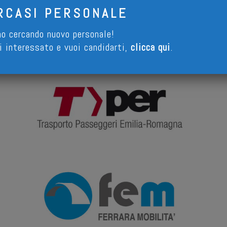
RCASI PERSONALE
o cercando nuovo personale!
i interessato e vuoi candidarti,
clicca qui
.