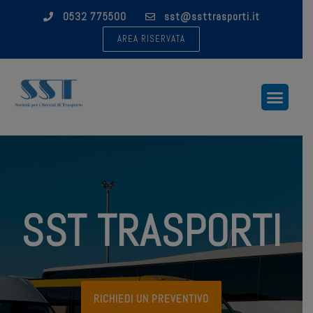
0532 775500
sst@ssttrasporti.it
Vai
AREA RISERVATA
al
contenuto
SST TRASPORTI
RICHIEDI UN PREVENTIVO